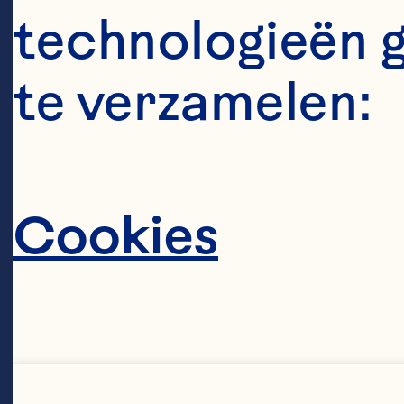
Ho
technologieën 
sa
te verzamelen:
bo
en
Cookies
do
ei
vo