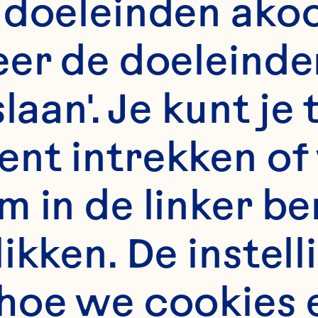
 doeleinden akoo
er de doeleinden
slaan'. Je kunt j
nt intrekken of 
m in de linker b
en krachtige 
kken. De instelli
hoe we cookies 