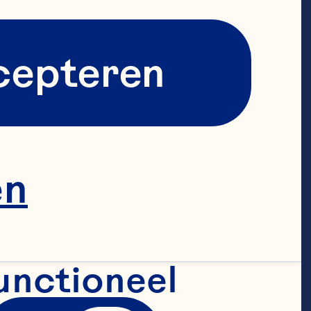
cepteren
en
unctioneel