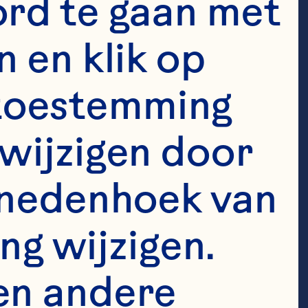
rd te gaan met 
 en klik op 
e toestemming 
wijzigen door 
enedenhoek van 
impact
ng wijzigen. 
en andere 