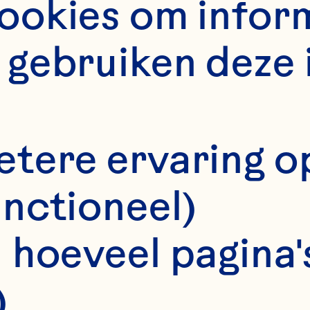
ZE BO
GEN
okies om informa
gebruiken deze 
ZE FAM
NTA
etere ervaring o
unctioneel)
 hoeveel pagina's
)