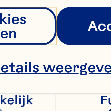
kies
Ac
en
etails weergev
kelijk
F