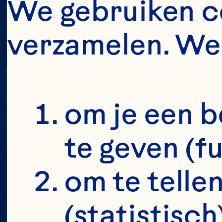
ON
EI
We gebruiken co
verzamelen. We 
ON
ME
om je een b
te geven (f
om te tellen
(statistisch