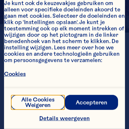
Je kunt ook de keuzevakjes gebruiken om 
alleen voor specifieke doeleinden akoord te 
gaan met cookies. Selecteer de doeleinden en 
klik op 'Instellingen opslaan'. Je kunt je 
toestemming ook op elk moment intrekken of 
wijzigen door op het pictogram in de linker 
benedenhoek van het scherm te klikken. De 
LOCATION
Quebec
instelling wijzigen. Lees meer over hoe we 
cookies en andere technologieën gebruiken 
GENERATION
1st
om persoonsgegevens te verzamelen:
ESTABLISHED
1983
Cookies
FARMED ACRES
1450
Alle Cookies
Accepteren
Weigeren
Details weergeven
Farmer Fun Fact