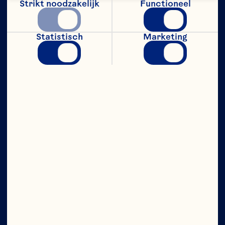
Strikt noodzakelijk
Functioneel
Bedrijf
Statistisch
Marketing
Vacatures
Ocean Spray Raad van Bestuur
Over ons
Ons doel
Het bestuur
Plaats
©2026 Ocean Spray
Wettelijke
gebruiksvoorwaarden
Privacybeleid
CA
Transparantie
Update Consent