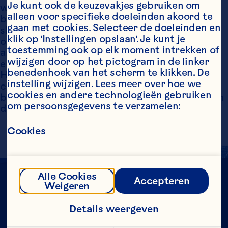
Je kunt ook de keuzevakjes gebruiken om 
waaronder wetten en voorschriften 
alleen voor specifieke doeleinden akoord te 
betreffende kinderarbeid, mensenhandel en 
gaan met cookies. Selecteer de doeleinden en 
slavernij, vrijheid van vereniging en collectieve 
klik op 'Instellingen opslaan'. Je kunt je 
onderhandelingen, discriminatie, lonen en 
toestemming ook op elk moment intrekken of 
arbeidsvoorwaarden, werktijden en overwerk 
wijzigen door op het pictogram in de linker 
en gezondheids- en veiligheidspraktijken. 
benedenhoek van het scherm te klikken. De 
Hoewel we onze leveranciers momenteel niet 
instelling wijzigen. Lees meer over hoe we 
controleren op naleving op deze gebieden, 
cookies en andere technologieën gebruiken 
bekijkt Ocean Spray de mogelijkheden om dit in 
om persoonsgegevens te verzamelen:
de toekomst te doen.
Cookies
Alle Cookies
Accepteren
Weigeren
Details weergeven