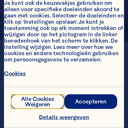
Je kunt ook de keuzevakjes gebruiken om 
alleen voor specifieke doeleinden akoord te 
gaan met cookies. Selecteer de doeleinden en 
klik op 'Instellingen opslaan'. Je kunt je 
toestemming ook op elk moment intrekken of 
wijzigen door op het pictogram in de linker 
benedenhoek van het scherm te klikken. De 
instelling wijzigen. Lees meer over hoe we 
cookies en andere technologieën gebruiken 
LOCATION
Quebec
om persoonsgegevens te verzamelen:
GENERATION
4th
ESTABLISHED
Cookies
1939
FARMED ACRES
250
Alle Cookies
Accepteren
Weigeren
Details weergeven