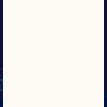
time for our family and is
very unifying because
family and friends come
to visit us. We consider
ourselves part of the
best cranberry growing
company in the world
and are very proud of it.”