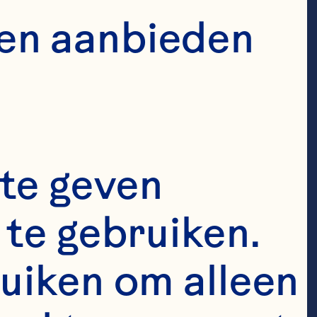
en aanbieden 
tted to 
 culture, 
te geven 
hrive as their 
different 
te gebruiken. 
nces and 
uiken om alleen 
re us to be 