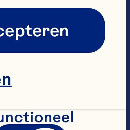
cepteren
en
unctioneel