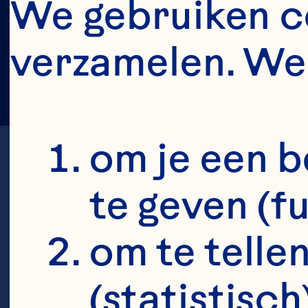
We gebruiken co
verzamelen. We 
om je een b
te geven (f
om te tellen
S
(statistisch