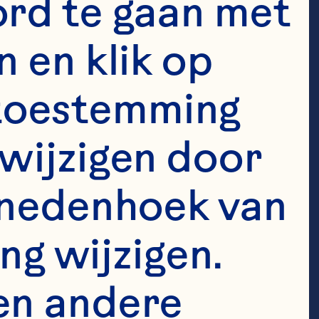
rd te gaan met 
borative. Be 
 en klik op 
bers, 
e toestemming 
nd 
wijzigen door 
e value what 
enedenhoek van 
trive to 
r all. 
ng wijzigen. 
en andere 