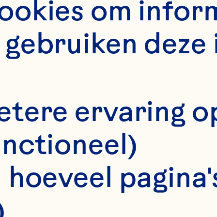
okies om informa
gebruiken deze 
etere ervaring o
unctioneel)
 hoeveel pagina's
tronger Toge
)