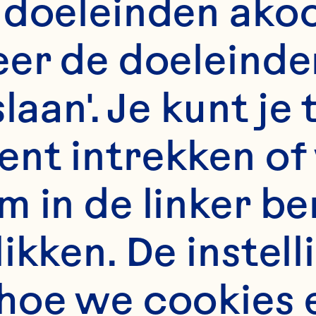
 doeleinden akoo
ceptional. Be colla
er de doeleinden
novators. Team mem
slaan'. Je kunt j
rmers, consumers a
nt intrekken of 
mmunities alike--w
m in de linker b
kes us unique and s
ate a better life…fo
kken. De instelli
hoe we cookies 