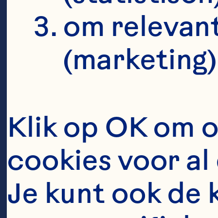
om relevant
(marketing)
Oc
fo
Klik op OK om o
wh
au
cookies voor al 
ba
Je kunt ook de 
wa