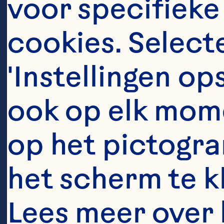
voor specifieke
ex
cookies. Selecte
in
'Instellingen op
fa
ook op elk mome
co
op het pictogra
ma
cre
het scherm te kli
Lees meer over 