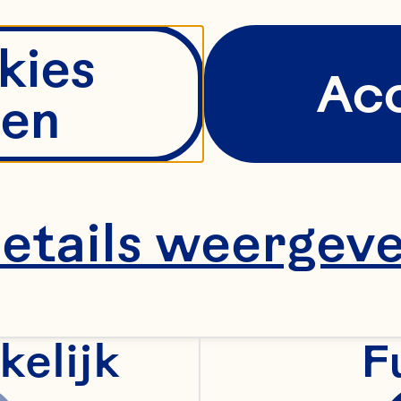
kies
Ac
en
etails weergev
kelijk
F