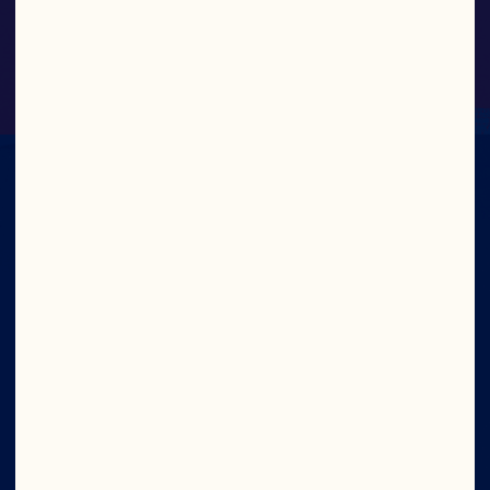
Cranberry Classic®
Bedrijf
Vacatures
Ocean Spray Raad van Bestuur
Over ons
Ons doel
Het bestuur