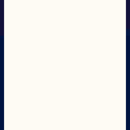
Cranberry Classic®
Bedrijf
Vacatures
Ocean Spray Raad van Bestuur
Over ons
Ons doel
Het bestuur