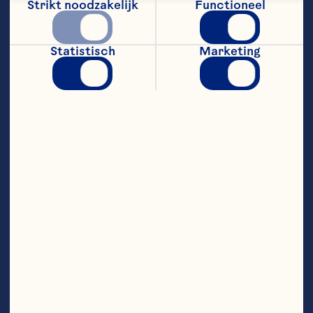
Strikt noodzakelijk
Functioneel
gevierd en gedeeld worden. Ik wil 
ervoor zorgen dat het bedrijf 
beschermd blijft en zo wordt 
gepositioneerd, dat het nog lang zal 
Statistisch
Marketing
groeien."

Tom heeft gedurende zijn hele 
loopbaan een belangrijke rol 
gespeeld in het begeleiden van de 
voedingsindustrie richting 
innovatie, duurzaamheid en 
positieve groei. Als voormalig 
president en CEO van Tyson Foods 
leidde hij het grootste 
voedingsbedrijf in de VS met een 
omzet van $ 40 miljard en 122.000 
medewerkers, en introduceerde hij 
een nieuw merk, doel, wereldwijde 
groeistrategie en 
duurzaamheidsaanpak. Bij Tyson 
gaf Tom ook leiding aan populaire 