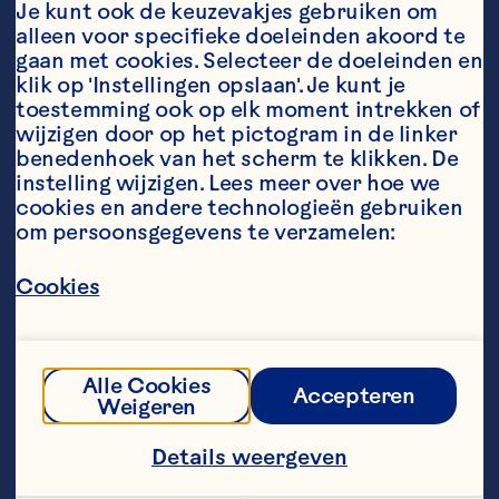
Je kunt ook de keuzevakjes gebruiken om 
begeleid. Als directeur en CEO van 
alleen voor specifieke doeleinden akoord te 
Ocean Spray leidt hij nu 's werelds 
gaan met cookies. Selecteer de doeleinden en 
grootste producent van 
klik op 'Instellingen opslaan'. Je kunt je 
cranberrysappen, 
toestemming ook op elk moment intrekken of 
vruchtendranken en gedroogde 
wijzigen door op het pictogram in de linker 
cranberry's, en houdt hij toezicht 
op onze wereldwijde organisatie 
benedenhoek van het scherm te klikken. De 
met meer dan 700 telers en 2.000 
instelling wijzigen. Lees meer over hoe we 
medewerkers. Tom is voor Ocean 
cookies en andere technologieën gebruiken 
Spray komen werken terwijl onze 
om persoonsgegevens te verzamelen:
coöperatie bijna honderd jaar 
bestaat. Hij wil ervoor zorgen dat 
Cookies
het bedrijf nog eens 100 jaar 
succesvol zal zijn.

“Voor iedereen die, zoals ik, in New 
Alle Cookies
Accepteren
England is opgegroeid, is Ocean 
Weigeren
Spray niet alleen een wereldwijd 
merk, maar deel van onze cultuur. 
Details weergeven
Het erfgoed van de coöperatie van 
700 boeren moet wereldwijd 