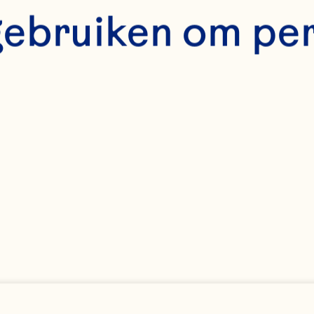
0 jaar succes te beh
gebruiken om pe
bek. “Ocean Spray 
ch van de concurre
 kleine familiebedr
rtegenwoordigen. H
weldig om leiding t
ze doelgerichte org