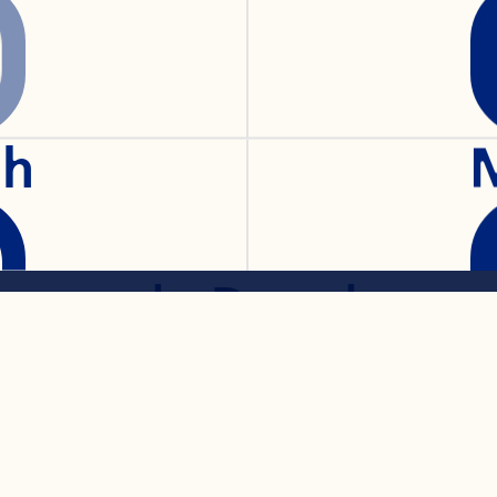
lgende teams van O
A Commercial, Inte
ch
gredients Commerci
ain & Manufacturin
search, Developme
stainability. Daarv
 de rol van Chief C