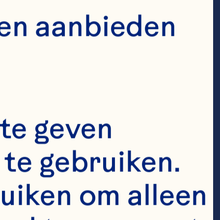
ficer
en aanbieden 
 Operating 
te geven 
en 
te gebruiken. 
tgebreide 
d van 
uiken om alleen 
erkoop, 