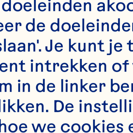
 doeleinden akoo
rkmarketing, innova
er de doeleinden
rategie. “Dankzij on
slaan'. Je kunt j
ain en onze R&D-act
nt intrekken of 
 wereldwijde merkg
m in de linker b
ean Spray stimulere
kken. De instelli
storische organisati
artblokken om ook
hoe we cookies 