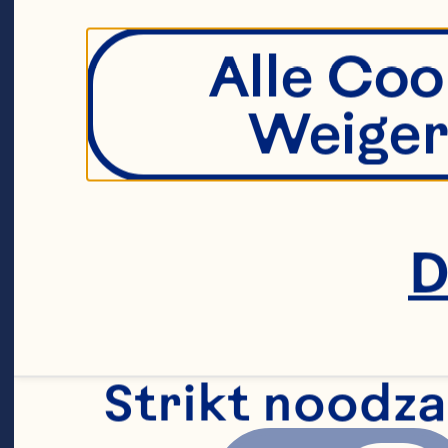
on
ve
Alle Coo
ho
Weiger
le
wi
D
Strikt noodza
Mo