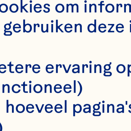
okies om informa
gebruiken deze 
etere ervaring o
unctioneel)
 hoeveel pagina's
onisha Dabek
)