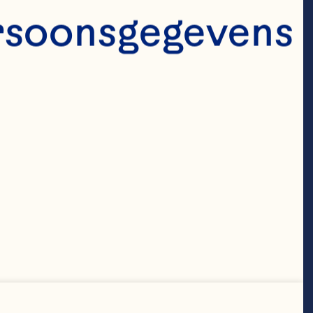
alen”, aldus 
rsoonsgegevens 
onderscheidt 
ntie doordat 
ijven 
et is 
e geven aan 
anisatie en 