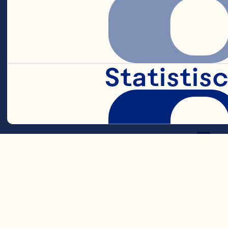
vo
US
Statistis
In
Ch
Re
Su
ze