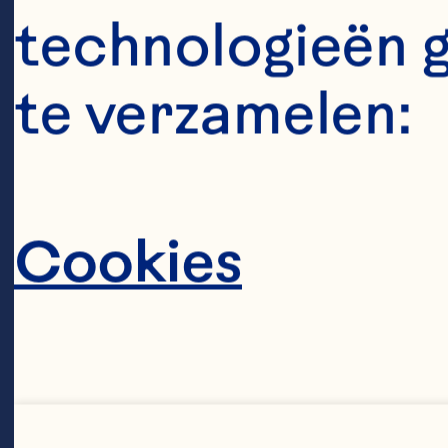
10
technologieën 
Da
te verzamelen:
zi
we
Cookies
ve
ge
de