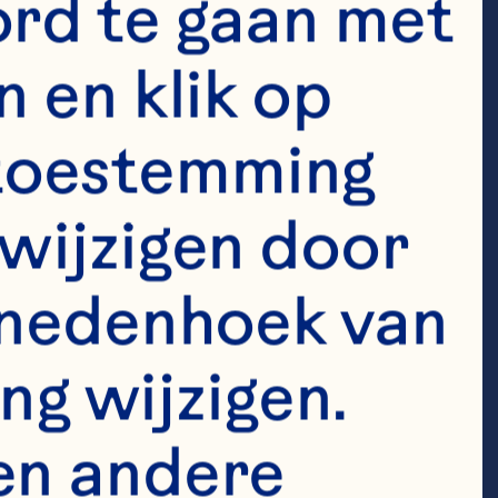
rd te gaan met 
tie en 
 en klik op 
ze supply 
e toestemming 
iviteiten die 
wijzigen door 
roei van 
enedenhoek van 
n, staat onze 
ng wijzigen. 
e in de 
 de komende 
en andere 