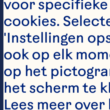
voor specifieke
me
cookies. Selecte
st
'Instellingen op
ch
ook op elk mome
de
op het pictogra
Oc
het scherm te kli
hi
st
Lees meer over 