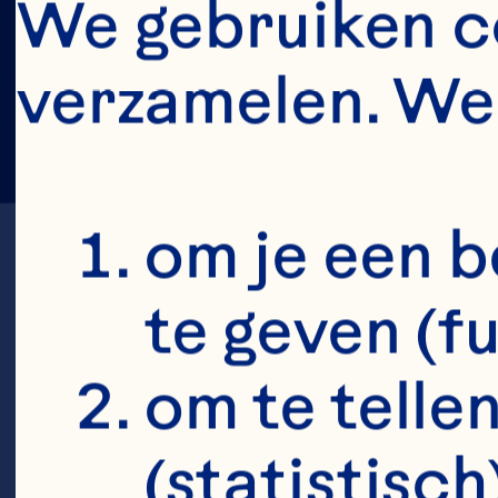
We gebruiken co
verzamelen. We 
om je een b
te geven (f
om te tellen
M
(statistisch