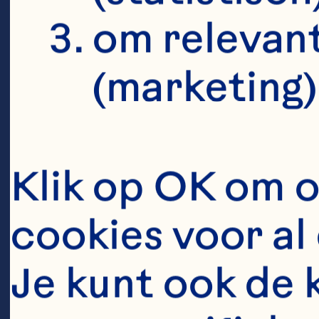
O
om relevant
(marketing)
Mo
Klik op OK om o
Of
cookies voor al 
le
er
Je kunt ook de 
ma