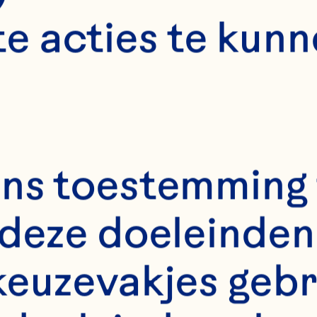
perations Of
e acties te kunn
nisha Dabek, Chief
ns toestemming 
ficer, is een bedrev
deze doeleinden 
idinggevende met ui
varing op het gebie
keuzevakjes gebr
nagementadvies, v