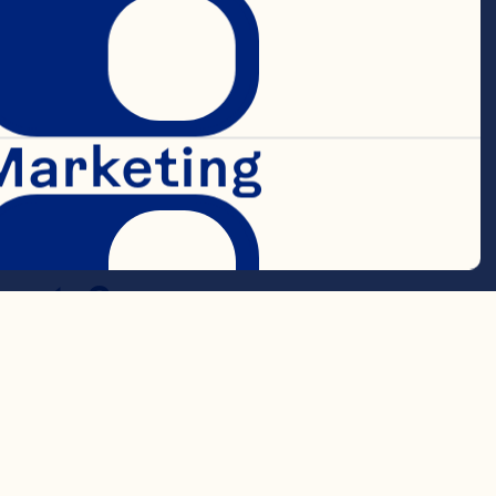
cean Spray: 
rnational & 
Marketing
al, Supply 
g en 
nt & 
oor vervulde 
ommercial 