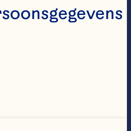
wcoöperatie 
rsoonsgegevens 
den van onze 
nen voor een 
voor mij dat 
oekomst voor 
boeren verder 
verzekeren.” 
