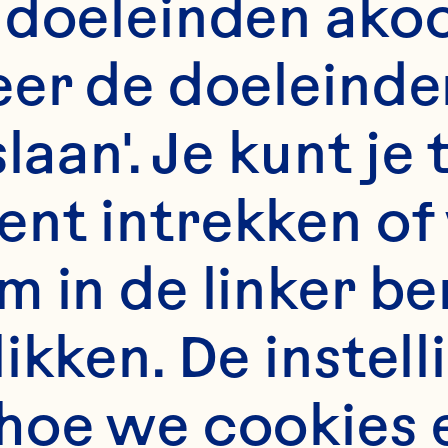
 doeleinden akoo
varing, en een gron
er de doeleinden
t boerenbestaan.

slaan'. Je kunt j
nt intrekken of 
m in de linker b
k ben opgegroeid op
kken. De instelli
erderij in Nebrask
grijp ik het doel va
hoe we cookies 