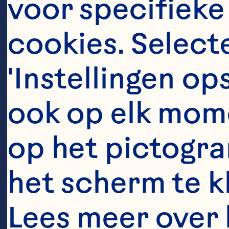
voor specifieke
er
cookies. Selecte
he
'Instellingen op
ook op elk mome
op het pictogra
“I
het scherm te kli
bo
be
Lees meer over 