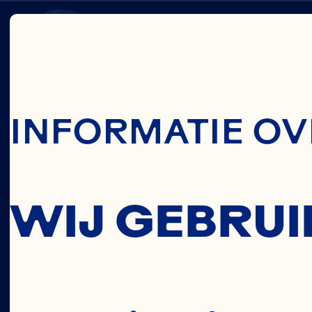
Skip To Main C
KRIST
INFORMATIE OV
FORNE
WIJ GEBRUI