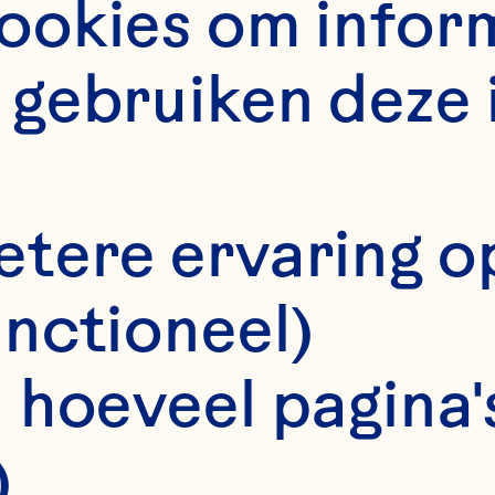
okies om informa
gebruiken deze 
etere ervaring o
unctioneel)
 hoeveel pagina's
ristin Forney
)