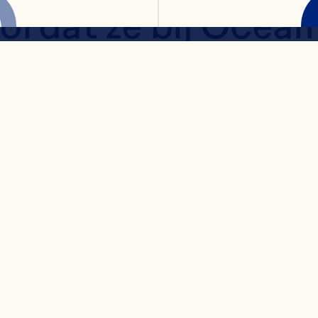
ordat ze bij Ocean
rken, was ze senior
ch
cepresident en hoof
ken voor het Noor
gment van de Hain C
oup, waar ze leidin
nanciële organisatie