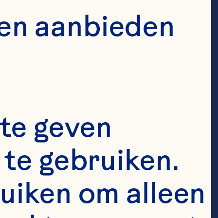
en
en aanbieden 
uitgebreide 
te geven 
er Packaged 
te gebruiken. 
gsindustrie. 
ay komen 
uiken om alleen 
ar financiële 