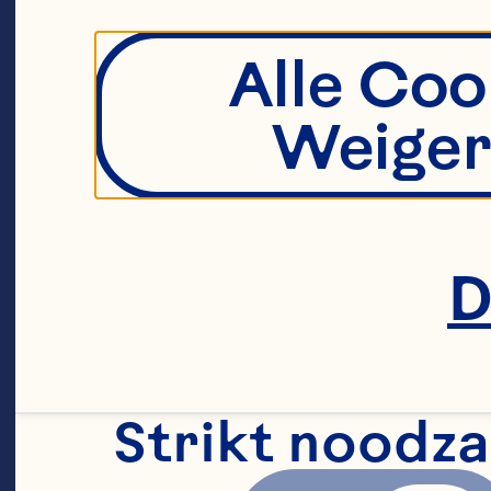
Alle Coo
Al
Weiger
Kr
fi
D
be
be
Strikt noodza
tr