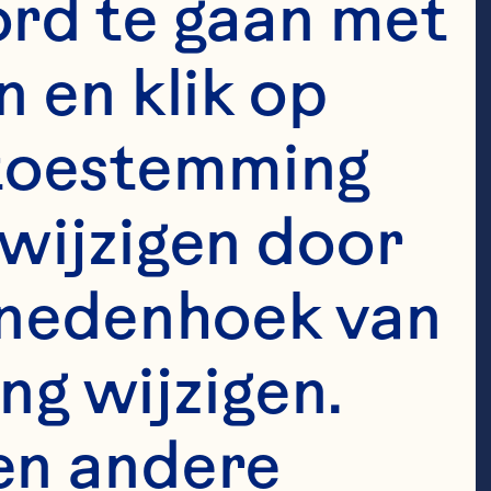
rd te gaan met 
dig begrip van 
 en klik op 
e toestemming 
wijzigen door 
enedenhoek van 
 een 
ng wijzigen. 
a en daarom 
n deze 
en andere 