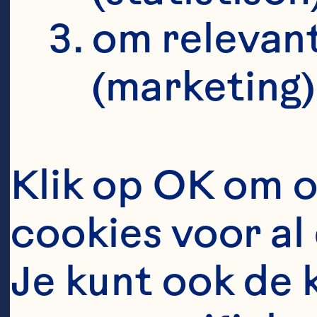
f
om relevant
(marketing)
Kr
Klik op OK om o
er
cookies voor al 
Go
Ze
Je kunt ook de 
we