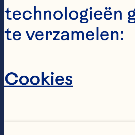
hi
technologieën 
he
te verzamelen:
bo
be
Cookies
we
Oc
mo