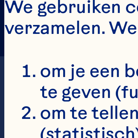
We gebruiken co
verzamelen. We 
om je een b
te geven (f
om te tellen
K
(statistisch