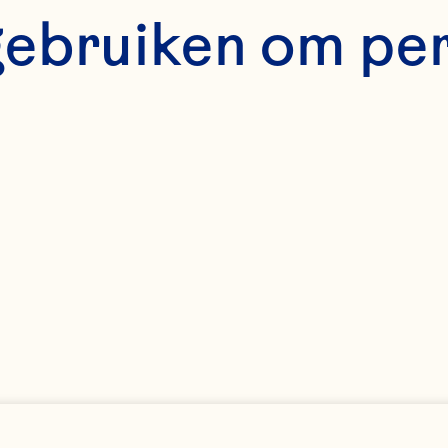
storische landbou
gebruiken om pe
el goed. Het verbin
erderijen aan gezin
ter leven betekent 
 een welvarende t
ean Spray en alle 
eten versterken en 