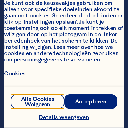
landbouwactiviteiten, 
Je kunt ook de keuzevakjes gebruiken om 
landbouwwetenschap en 
alleen voor specifieke doeleinden akoord te 
coöperatieve ontwikkeling, 
gaan met cookies. Selecteer de doeleinden en 
waarbij hij rechtstreeks 
klik op 'Instellingen opslaan'. Je kunt je 
samenwerkt met de boeren die 
toestemming ook op elk moment intrekken of 
mede-eigenaar zijn van de 
wijzigen door op het pictogram in de linker 
coöperatie.  “Ik heb mijn hele 
benedenhoek van het scherm te klikken. De 
carrière cranberry-boeren 
vertegenwoordigd. Ik ben zelf boer, 
instelling wijzigen. Lees meer over hoe we 
en daarom heb ik een uniek inzicht 
cookies en andere technologieën gebruiken 
in de uitdagingen, kansen en 
om persoonsgegevens te verzamelen:
verwachtingen van onze boeren. Ik 
geloof in de kracht van onze 700 
Cookies
boerenbedrijven die als één 
coöperatie met elkaar 
samenwerken aan een 
gemeenschappelijk doel."

Alle Cookies
Accepteren
Weigeren
Jeff is lid van de coöperatie. Al 
ruim 10 jaar runt hij samen met zijn 
Details weergeven
vrouw Kim het bedrijf Mayflower 
Cranberries. Jeff was ook lid van 