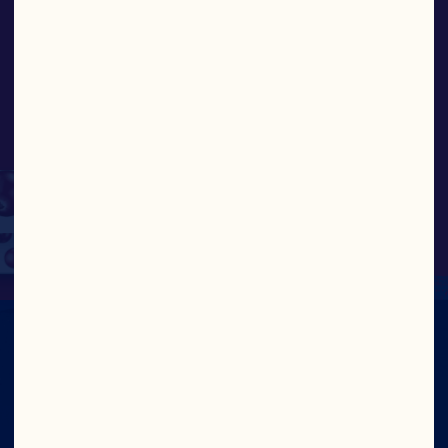
leven in stand kan
houden voor de
generaties die na ons
komen.”
JEFF LAFLEUR, VICEPRESIDENT, 
KWEKERSRELATIES