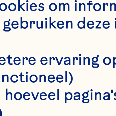
okies om informa
gebruiken deze 
Balance
etere ervaring o
unctioneel)
owell AB, Khoo C
 hoeveel pagina's
 double-blind, 
)