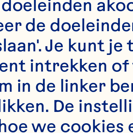
uice beverage lo
 doeleinden akoo
inical urinary tr
er de doeleinden
women with a rec
slaan'. Je kunt j
t infection. The 
nt intrekken of 
linical Nutrition 
m in de linker b
1434-42. doi: 
kken. De instelli
n.116.130542.
hoe we cookies 