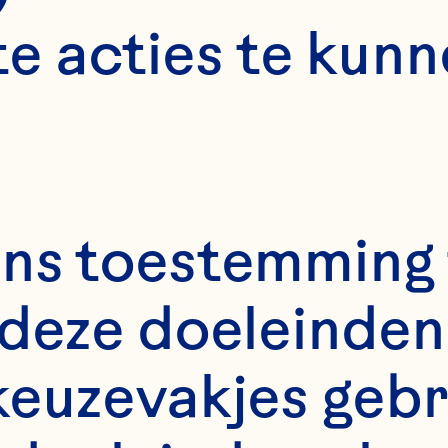
rial to assess the
e acties te kunn
ects of cranberr
ood & Function 2
9/c4fo01018c.
ns toestemming 
par KL, Khoo C, 
deze doeleinden 
upta K. Consumpt
keuzevakjes gebr