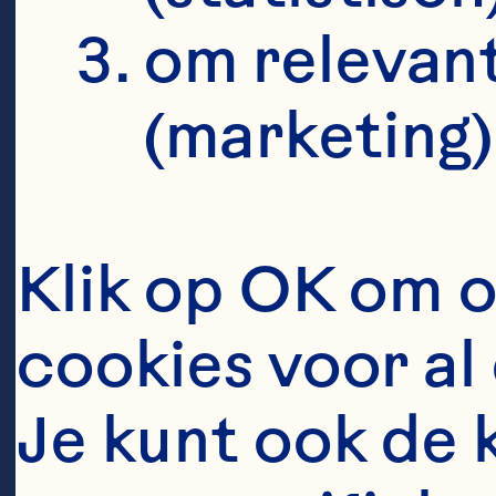
controlled t
om relevant
adhesion eff
(marketing)
beverages. F
doi: 10.103
Klik op OK om o
Maki KC, Kas
cookies voor al 
Schild AL, G
Je kunt ook de 