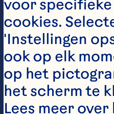
cranberry j
voor specifieke
number of cl
cookies. Selecte
episodes in 
'Instellingen op
urinary trac
ook op elk mome
Journal of C
op het pictogra
2016;103(6):
het scherm te kli
10.3945/ajc
Lees meer over 