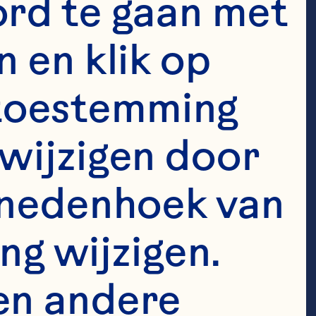
wered the 
rd te gaan met 
act infection 
 en klik op 
ent history of 
e toestemming 
American 
wijzigen door 
enedenhoek van 
ng wijzigen. 
en andere 