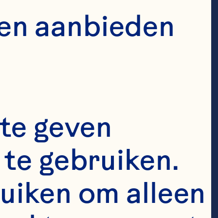
 bacterial anti-
en aanbieden 
y extract 
015;6(4):1212-7. 
te geven 
Derrig LH, 
te gebruiken. 
ion of a 
uiken om alleen 