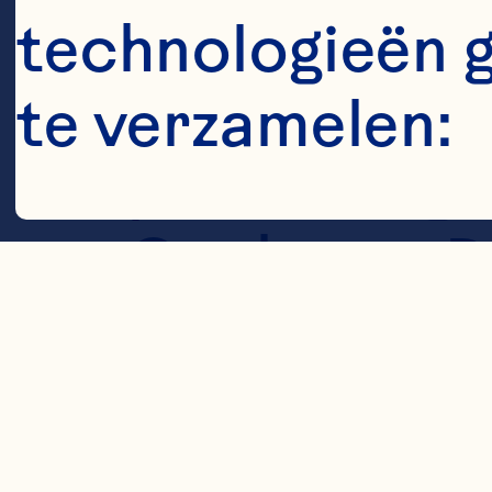
Williams G, 
technologieën 
JH, Craig J
te verzamelen:
preventing u
Cochrane Da
Cookies
2023; 4(4):C
10.1002/14