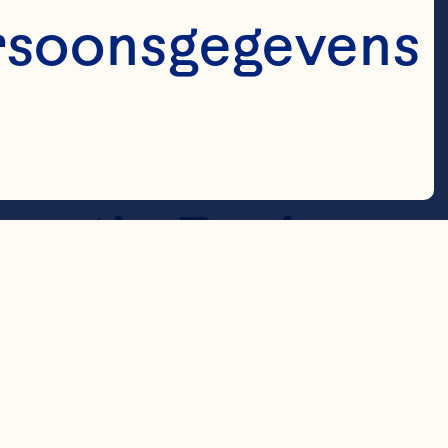
n D, Stephens 
rsoonsgegevens 
anberries for 
ctions. 
matic Reviews 
.pub6.