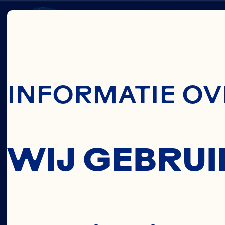
Skip To Main C
HEALT
INFORMATIE OV
SOURC
WIJ GEBRUI