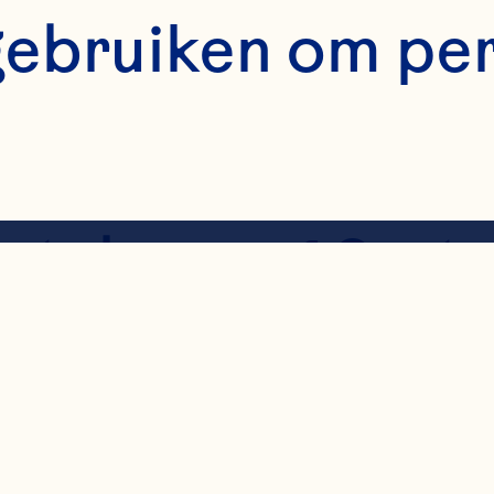
Stothart CI, Hah
gebruiken om pe
C, Hodson EM. Cr
rinary tract infe
tabase of Syste
d001321. doi: 
651858.CD001321