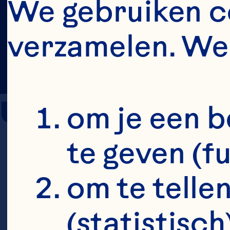
We gebruiken co
verzamelen. We 
Urinary Tract 
om je een b
te geven (f
Kaspar KL, H
om te tellen
randomized,
(statistisch