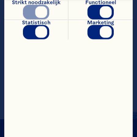
Strikt noodzakelijk
Functioneel
grote braadslee. 
Rooster ongeveer 30 minuten tot ze 
Statistisch
Marketing
goudbruin en zacht zijn. Smelt de boter 
en de resterende olie in een grote pan, 
voeg uien, knoflook en kruiden toe en 
fruit op laag vuur 15-20 minuten tot ze 
zacht zijn.    Voeg de gekookte pompoen, 
bouillon en crÃ¨me fraÃ®che toe aan de 
pan en pureer het geheel met een 
staafmixer.
Serveer met een royale lepel Ocean 
Spray® Whole Cranberry sauce.