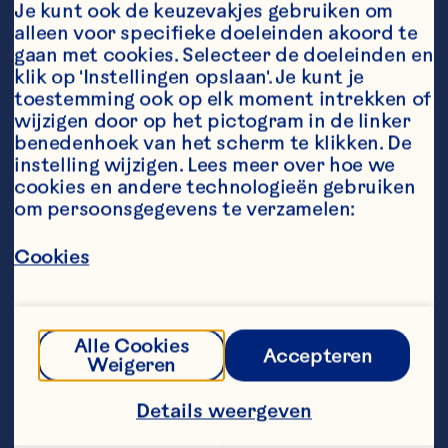
Je kunt ook de keuzevakjes gebruiken om 
alleen voor specifieke doeleinden akoord te 
Ingredients
gaan met cookies. Selecteer de doeleinden en 
1 kg flespompoen, geschild en ontdaan van 
klik op 'Instellingen opslaan'. Je kunt je 
zaadlijsten   2 eetlepels olijfolie   1 eetlepel 
toestemming ook op elk moment intrekken of 
boter   2 uien in blokjes gesneden   1 teentje 
wijzigen door op het pictogram in de linker 
knoflook in dunne plakjes gesneden   1/4 
benedenhoek van het scherm te klikken. De 
theelepel gemalen nootmuskaat   1/4 theelepel 
instelling wijzigen. Lees meer over hoe we 
gemalen gember   850 ml kippen- of 
cookies en andere technologieën gebruiken 
groentebouillon  zout en peper  4 eetlepels 
om persoonsgegevens te verzamelen:
crÃ¨me fraÃ®che Ocean Spray® Whole 
Cranberry sauce</a>
Steps
Cookies
Verwarm de oven (electrisch 
Alle Cookies
200°C/hetelucht 180°C /gasoven stand 
Accepteren
Weigeren
6). 
Details weergeven
Snijd de pompoen in grote stukken. Doe 
de stukken met de helft van de olie in een 