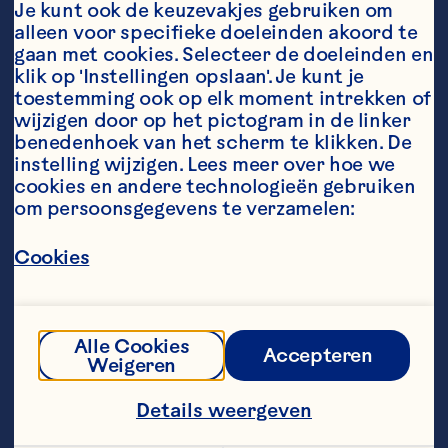
Je kunt ook de keuzevakjes gebruiken om 
alleen voor specifieke doeleinden akoord te 
Ingredients
gaan met cookies. Selecteer de doeleinden en 
150 ml Ocean Spray® Cranberry Blueberry
klik op 'Instellingen opslaan'. Je kunt je 
toestemming ook op elk moment intrekken of 
50 ml wodka
wijzigen door op het pictogram in de linker 
benedenhoek van het scherm te klikken. De 
sap van 1 limoenpart
instelling wijzigen. Lees meer over hoe we 
cookies en andere technologieën gebruiken 
ijsblokjes
om persoonsgegevens te verzamelen:
Steps
Cookies
Vul een hoog glas met ijsblokjes. Schenk 
er wodka en Ocean Spray® Cranberry 
Alle Cookies
Blueberry bij. Knijp een flinke limoenpart 
Accepteren
Weigeren
er boven uit. Roer, neem een slok en 
geniet!
Details weergeven