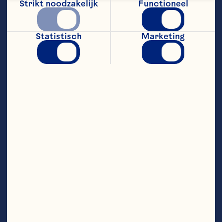
Strikt noodzakelijk
Functioneel
Meng in een kom alle gehakt, salie, 
knoflook en Ã©Ã©n eetlepel Ocean 
Spray® Whole Cranberry Sauce.
Statistisch
Marketing
Kruid met zout en versgemalen zwarte 
peper en roer de ingrediÃ«nten goed 
door elkaar.
Vorm met vochtige handen 24 kleine, 
gelijkmatige balletjes. Verhit olijfolie in 
een pan en bak de gehaktballetjes in 
delen tot ze helemaal bruin zijn. Haal ze 
met een schuimspaan uit de pan en leg ze 
op een bord. Zet tijdelijk weg.
Giet het vet uit de pan op 1 eetlepel na, 
voeg de sjalotjes en gele paprika hieraan 
toe en bak zachtjes tot alles zacht is. 
Roer de rest van de Ocean Spray® Whole 