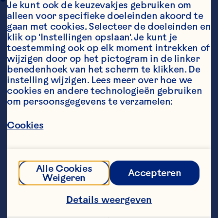
Je kunt ook de keuzevakjes gebruiken om 
alleen voor specifieke doeleinden akoord te 
gaan met cookies. Selecteer de doeleinden en 
klik op 'Instellingen opslaan'. Je kunt je 
toestemming ook op elk moment intrekken of 
wijzigen door op het pictogram in de linker 
benedenhoek van het scherm te klikken. De 
instelling wijzigen. Lees meer over hoe we 
cookies en andere technologieën gebruiken 
Ingredients
om persoonsgegevens te verzamelen:
250 gr gehakt varkensvlees 250 gr gekruid 
gehakt 2 theelepels fijngehakte verse salie 2 
Cookies
tenen knoflook, gepeld en geplet 5 eetlepels 
Ocean Spray® Whole Cranberry Sauce</a>  
zout en versgemalen zwarte peper 2 eetlepels 
olijfolie 2 sjalotten, geschild en fijngehakt 1 gele 
paprika, in stukjes gesneden 450 ml 
Alle Cookies
Accepteren
runderbouillon 1 eetlepel maisbloem 2 
Weigeren
eetlepels tomatenpuree
Steps
Details weergeven