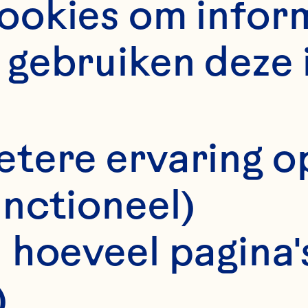
okies om informa
gebruiken deze 
etere ervaring o
5 minuten
unctioneel)
 hoeveel pagina's
Recept voor 1 portie
)