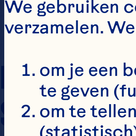
We gebruiken co
verzamelen. We 
PREP TIME
om je een b
te geven (f
SERVING SIZE
om te tellen
(statistisch