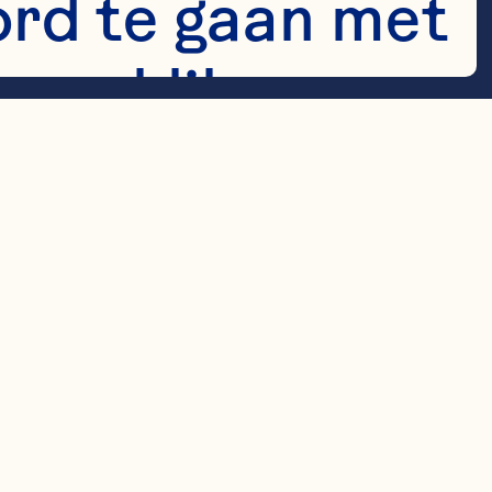
rd te gaan met 
 en klik op 
e toestemming 
wijzigen door 
enedenhoek van 
ng wijzigen. 
en andere 
 Classic</a>