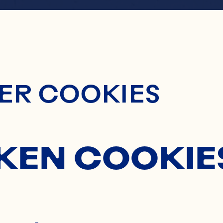
ontent
ERRY 
ER COOKIES
T SPRI
KEN COOKIE