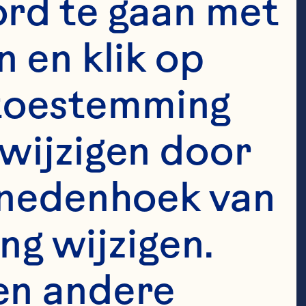
rd te gaan met 
 en klik op 
e toestemming 
wijzigen door 
enedenhoek van 
ng wijzigen. 
en andere 