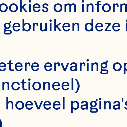
okies om informa
gebruiken deze 
etere ervaring o
15 minuten
unctioneel)
E
 hoeveel pagina's
25-30 minutes
)