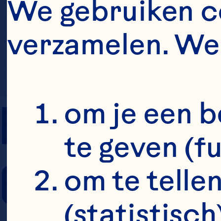
We gebruiken co
verzamelen. We 
PREP TIME
om je een b
te geven (f
COOKING TIM
om te tellen
(statistisch