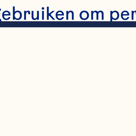
gebruiken om pe
 geplet  
ijst  
jn  