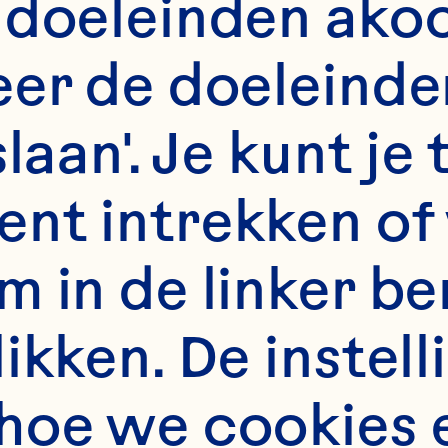
 doeleinden akoo
er de doeleinden
s
slaan'. Je kunt j
de paddenstoelen  
nt intrekken of 
m in de linker b
kken. De instelli
hoe we cookies 
, dun gesneden  