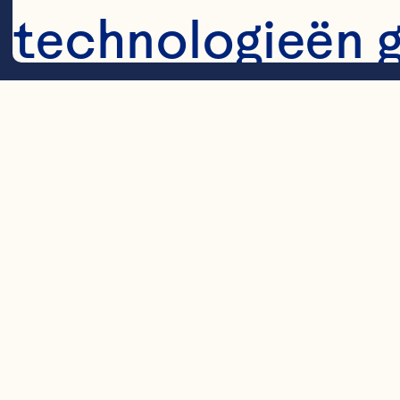
technologieën 
te verzamelen:
1 knoflookteen,
350 gr risotto r
Cookies
150 ml witte wi