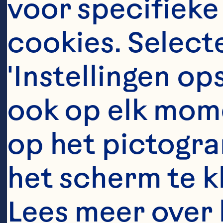
voor specifieke
cookies. Selecte
Ingredient
'Instellingen op
15 gr gedroog
ook op elk mome
op het pictogra
25 gr boter  
het scherm te kli
Lees meer over 
1 grote rode ui