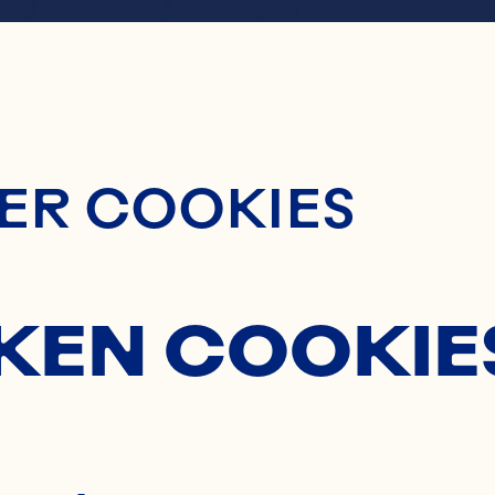
ontent
ERRY 
ER COOKIES
AZIE RI
KEN COOKIE