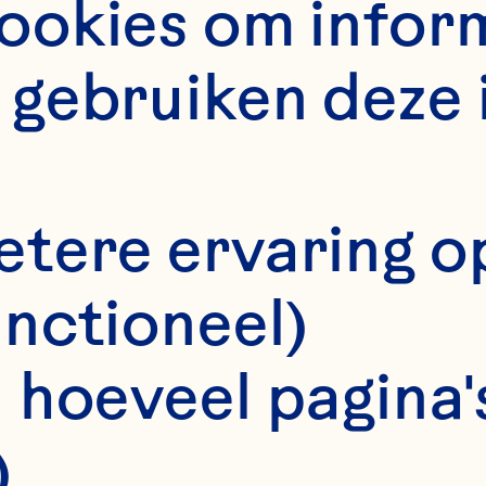
okies om informa
gebruiken deze 
5 minuten
etere ervaring o
Recept voor 1 portie
unctioneel)
 hoeveel pagina's
)