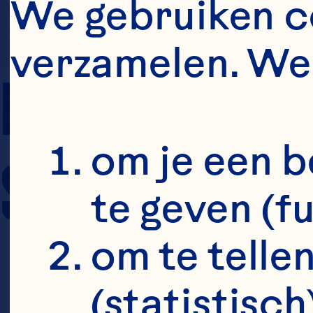
We gebruiken co
verzamelen. We 
PREP TIME
om je een b
SERVING SIZE
te geven (f
om te tellen
(statistisch