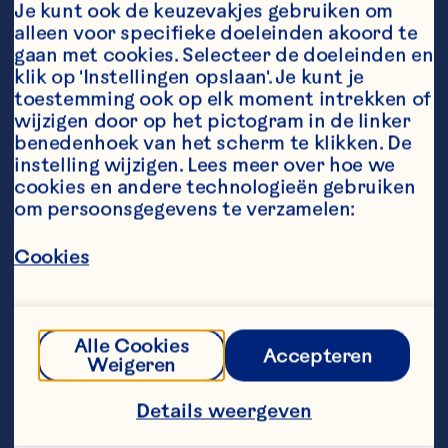
Je kunt ook de keuzevakjes gebruiken om 
alleen voor specifieke doeleinden akoord te 
gaan met cookies. Selecteer de doeleinden en 
klik op 'Instellingen opslaan'. Je kunt je 
toestemming ook op elk moment intrekken of 
wijzigen door op het pictogram in de linker 
Ingredients
benedenhoek van het scherm te klikken. De 
200 ml Ocean Spray® Cranberry 
instelling wijzigen. Lees meer over hoe we 
Blueberry</a>  
cookies en andere technologieën gebruiken 
om persoonsgegevens te verzamelen:
sap van 1 verse sinaasappel
100 gr verse aardbeien, gepeld en gehalveerd
Cookies
3 eetlepels magere yoghurt
(manuka-)honing, naar smaak
Alle Cookies
Accepteren
Weigeren
Chef's Tip
Details weergeven
Tip: Voor een rijkere, romiger smoothie 